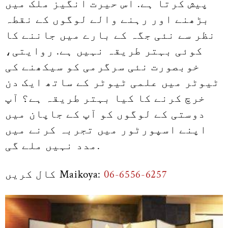
پیش کرتا ہے. اس حیرت انگیز ملک میں
بڑھنے اور رہنے والے لوگوں کے نقطہ
نظر سے نئی جگہ کے بارے میں جاننے کا
کوئی بہتر طریقہ نہیں ہے. روایتی،
خوبصورت نئی سرگرمی کو سیکھنے کی
ٹیوٹر میں علمی ٹیوٹر کے ساتھ ایک دن
خرچ کرنے کا کیا بہتر طریقہ ہے؟ آپ
دوستی کے لوگوں کو آپ کے جاپان میں
اپنے اسپورٹور میں تجربہ کرنے میں
مدد نہیں ملے گی.
06-6556-6257
کال کریں Maikoya: