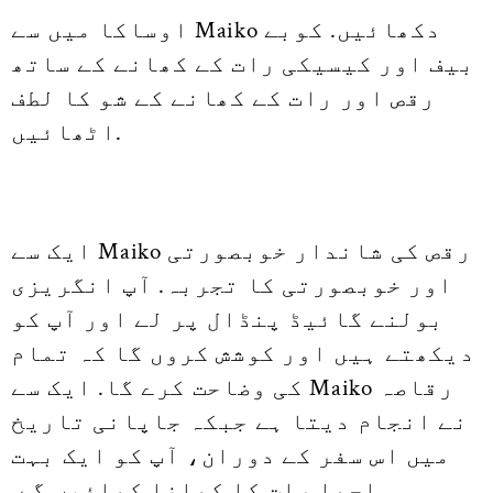
اوساکا میں سے Maiko دکھائیں. کوبے
بیف اور کیسیکی رات کے کھانے کے ساتھ
رقص اور رات کے کھانے کے شو کا لطف
اٹھائیں.
ایک سے Maiko رقص کی شاندار خوبصورتی
اور خوبصورتی کا تجربہ. آپ انگریزی
بولنے گائیڈ پنڈال پر لے اور آپ کو
دیکھتے ہیں اور کوشش کروں گا کہ تمام
کی وضاحت کرے گا. ایک سے Maiko رقاصہ
نے انجام دیتا ہے جبکہ جاپانی تاریخ
میں اس سفر کے دوران، آپ کو ایک بہت
اچھا رات کا کھانا کھائیں گے.