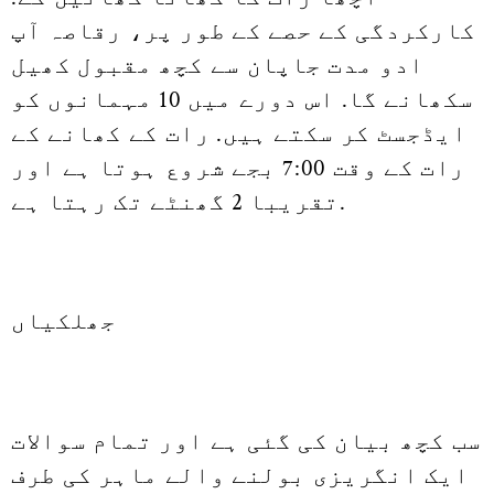
کارکردگی کے حصے کے طور پر، رقاصہ آپ
ادو مدت جاپان سے کچھ مقبول کھیل
سکھانے گا. اس دورے میں 10 مہمانوں کو
ایڈجسٹ کر سکتے ہیں. رات کے کھانے کے
رات کے وقت 7:00 بجے شروع ہوتا ہے اور
تقریبا 2 گھنٹے تک رہتا ہے.
جھلکیاں
سب کچھ بیان کی گئی ہے اور تمام سوالات
ایک انگریزی بولنے والے ماہر کی طرف