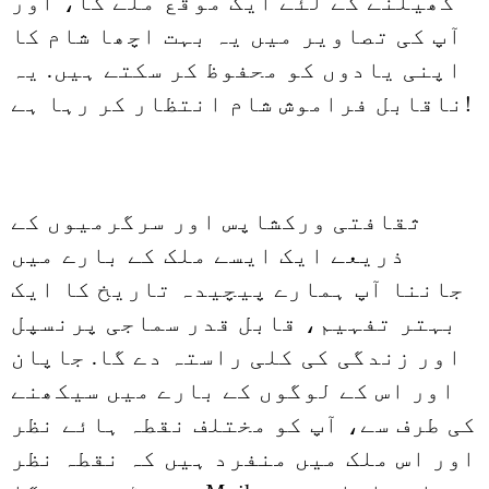
کھیلنے کے لئے ایک موقع ملے گا، اور
آپ کی تصاویر میں یہ بہت اچھا شام کا
اپنی یادوں کو محفوظ کر سکتے ہیں. یہ
ناقابل فراموش شام انتظار کر رہا ہے!
ثقافتی ورکشاپس اور سرگرمیوں کے
ذریعے ایک ایسے ملک کے بارے میں
جاننا آپ ہمارے پیچیدہ تاریخ کا ایک
بہتر تفہیم، قابل قدر سماجی پرنسپل
اور زندگی کی کلی راستہ دے گا. جاپان
اور اس کے لوگوں کے بارے میں سیکھنے
کی طرف سے، آپ کو مختلف نقطہ ہائے نظر
اور اس ملک میں منفرد ہیں کہ نقطہ نظر