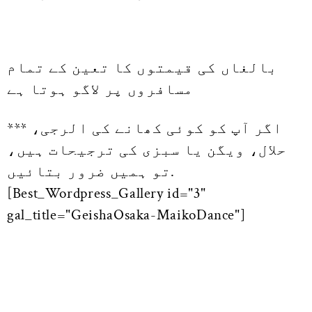
بالغاں کی قیمتوں کا تعین کے تمام
مسافروں پر لاگو ہوتا ہے
*** اگر آپ کو کوئی کھانے کی الرجی،
حلال، ویگن یا سبزی کی ترجیحات ہیں،
تو ہمیں ضرور بتائیں.
[Best_Wordpress_Gallery id="3"
gal_title="GeishaOsaka-MaikoDance"]