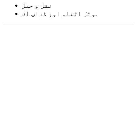
نقل و حمل
ہوٹل اٹھاو اور ڈراپ آف