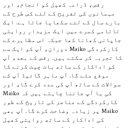
رقص، ڈرامہ کھیل کو انجام، اور
مہمانوں کی تفریح کے لئے کس طرح کے
بارے سال کے لئے سکھایا جاتا ہے. ایک
تاتامی کمرے میں ایک مزیدار روایتی
جاپانی کھانا کھا جبکہ اس مظاہرے کے
دوران، آپ کو ایک سے Maiko کارکردگی
کا تجربہ کر سکتے ہیں. رقص کے بعد، آپ
کو اداکار کے ساتھ بات چیت کرنے کا
موقع ملے گا. آپ ماہر گائیڈ آپ کے
سوالات کے ساتھ آپ کی مدد کرے گا، اور
Maiko کی یا آپ جاننا چاہتے ہیں کہ
کارکردگی کے عناصر کی تاریخ کے طور
پر زیادہ وضاحت کرے گا. آپ بھی Maiko
کی اداکار کے ساتھ روایتی کھیل