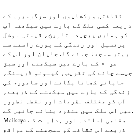
ثقافتی ورکشاپوں اور سرگرمیوں کے
ذریعہ کسی ملک کے بارے میں سیکھنا آپ
کو ہماری پیچیدہ تاریخ، قیمتی سوشل
پرنسپل اور زندگی کے پورے راستے سے
بہتر سمجھا جائے گا. جاپان اور اس کے
عوام کے بارے میں سیکھنے اور سبق
جیسے چائے کی تقریب، کیمونو ڈریسنگ،
جاپانی کھانا پکانے اور ساموری کی
زندگی کے بارے میں سیکھنے کے ذریعے،
آپ کو مختلف نظریات اور نقطہ نظروں
میں اس ملک میں منفرد بنائے جائیں گے.
Maikoya مقامی اساتذہ اور ہدایات کے
ذریعے اس ثقافت کو سمجھنے کے مواقع