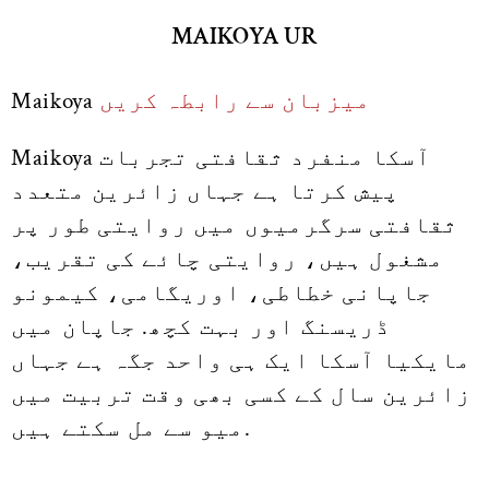
MAIKOYA UR
میزبان سے رابطہ کریں
Maikoya
Maikoya آسکا منفرد ثقافتی تجربات
پیش کرتا ہے جہاں زائرین متعدد
ثقافتی سرگرمیوں میں روایتی طور پر
مشغول ہیں، روایتی چائے کی تقریب،
جاپانی خطاطی، اوریگامی، کیمونو
ڈریسنگ اور بہت کچھ. جاپان میں
مایکیا آسکا ایک ہی واحد جگہ ہے جہاں
زائرین سال کے کسی بھی وقت تربیت میں
میو سے مل سکتے ہیں.