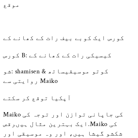
موقع
کورس ایک کوبے بیف رات کے کھانے کے
کورس B: کیسیکی رات کے کھانے کے
شو: shamisen & کوتو موسیقیساتھ
روایتی سے Maiko
آپکیا توقع کر سکتے
Maiko کی جاپانی توازن اور توجہ کی
ایک بہترین مثال ہیںرقص.Maiko کی
شکشو گیشا ہیں، اور وہ موسیقی اور