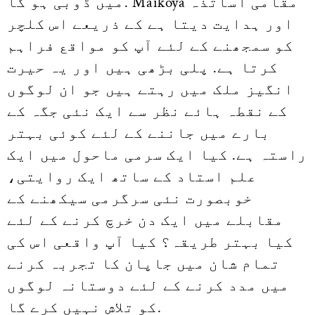
میں ڈوبی ہو گا. Maikoya مقامی اساتذہ
اور ہدایت دیتا ہے کے ذریعے اس کلچر
کو سمجھنے کے لئے آپ کو مواقع فراہم
کرتا ہے. پلی بڑھی ہیں اور یہ حیرت
انگیز ملک میں رہتے ہیں جو ان لوگوں
کے نقطہ ہائے نظر سے ایک نئی جگہ کے
بارے میں جاننے کے لئے کوئی بہتر
راستہ ہے. کیا ایک سرمی ماحول میں ایک
علم استاد کے ساتھ ایک روایتی،
خوبصورت نئی سرگرمی سیکھنے کے
مقابلے میں ایک دن خرچ کرنے کے لئے
کیا بہتر طریقہ؟ کیا آپ واقعی اس کی
تمام شان میں جاپان کا تجربہ کرنے
میں مدد کرنے کے لئے دوستانہ لوگوں
کو تلاش نہیں کرے گا.