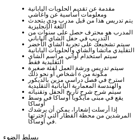
مقدمة عن تقديم الحلويات اليابانية
ومعلومات أساسية عن واغاشي
يتم تدريس هذا من قبل مدرب ودي يتحدث
اللغة الإنجليزية
المدرب هو محترف حصل على سنوات من
التدريب في حفل الشاي الياباني
سيتم تشجيعك على تجربة الشاي الأخضر
التقليدي ماتشا والشاي والحلويات اليابانية
سيتم استخدام أواني مراسم الشاي
التقليدية فقط
سيتم تدريس ورشة العمل لفئة صغيرة
مكونة من 6 أشخاص أو نحو ذلك
استرخ في فصل دراسي مزين بالديكور
والهندسة المعمارية اليابانية التقليدية
سيتم شرح شرح تاريخ الحفل وتقنياته
يقع في مبنى مايكويا أوساكا في وسط
أوساكا
إذا أرسلت إشعارا، يمكن أن يرشدك
المرشدين من محطة القطار التي اخترتها
في أوساكا.
يسلط الضوء