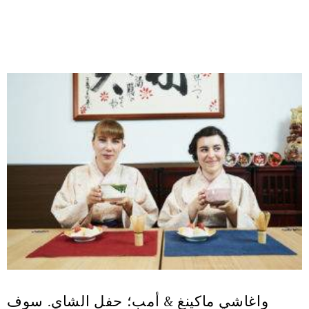
واغاشي ماكينغ & أمب؛ حفل الشاي. سوف