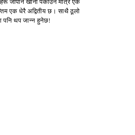
ाईहरू जापान खाना पकाउने मात्र एक
्तिम एक धेरै अद्वितीय छ। साथै ठूलो
ा पनि थप जान्न हुनेछ!