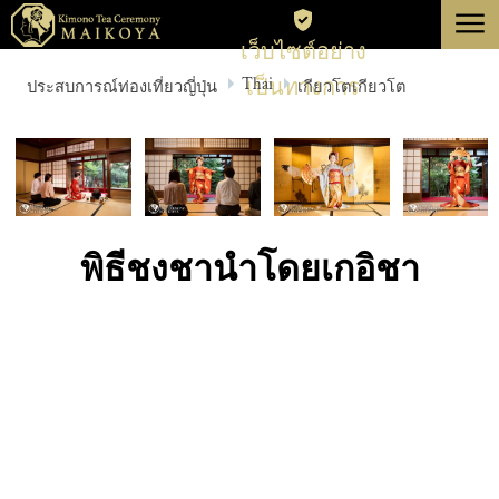
menu
เว็บไซต์อย่าง
โตเกียว
Thai
เป็นทางการ
ประสบการณ์ท่องเที่ยวญี่ปุ่น
เกียวโตเกียวโต
เกียวโต
เกี่ยวกับ
การยกเลิก
พิธีชงชานำโดยเกอิชา