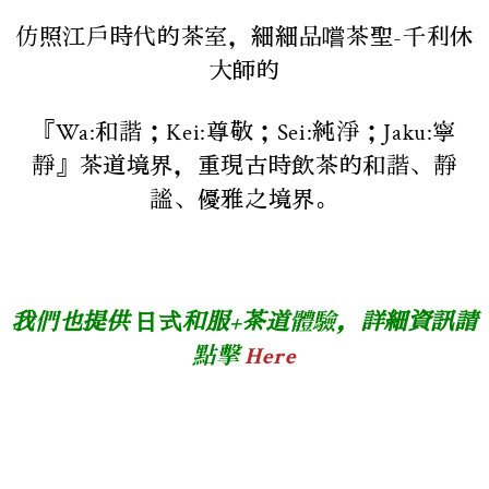
仿照江戶時代的茶室，細細品嚐茶聖-千利休
大師的
『Wa:和諧；Kei:尊敬；Sei:純淨；Jaku:寧
靜』茶道境界，重現古時飲茶的和諧、靜
謐、優雅之境界。
我們也提供
日式
和服
+
茶道體驗，詳細資訊請
點擊
Here