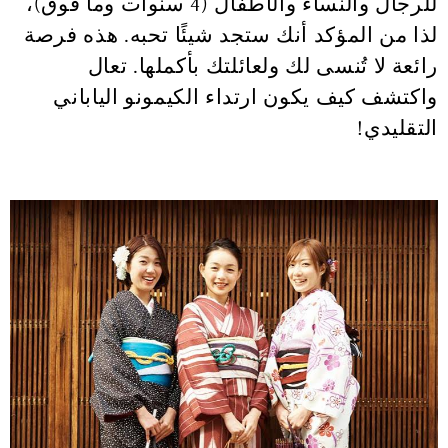
للرجال والنساء والأطفال (4 سنوات وما فوق)،
لذا من المؤكد أنك ستجد شيئًا تحبه. هذه فرصة
رائعة لا تُنسى لك ولعائلتك بأكملها. تعال
واكتشف كيف يكون ارتداء الكيمونو الياباني
التقليدي!