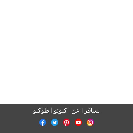
يسافر
عن
كيوتو
طوكيو