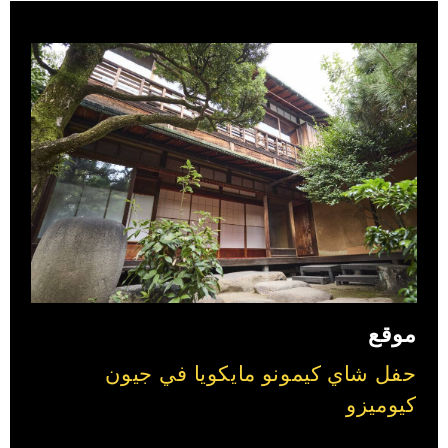
موقع
حفل شاي كيمونو مايكويا في جيون
كيوميزو