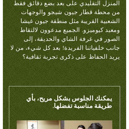
المنزل التقليدي على بعد بضع دقائق فقط
من محطة قطار جيون شيجو والوجهات
الشعبية القريبة مثل منطقة جيون غيشا
ومعبد كيوميزو. الجميع مدعوون لالتقاط
الصور في غرفة الشاي والحديقة، إلى
جانب خلفياتنا الفريدة! بعد كل شيء، من لا
يريد الحفاظ على ذكرى تجربة ثقافية؟
يمكنك الجلوس بشكل مريح، بأي
طريقة مناسبة تفضلها.