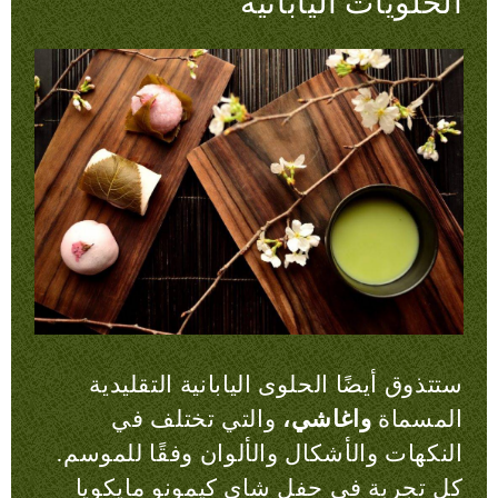
الحلويات اليابانية
ستتذوق أيضًا الحلوى اليابانية التقليدية
المسماة
واغاشي،
والتي تختلف في
النكهات والأشكال والألوان وفقًا للموسم.
كل تجربة في حفل شاي كيمونو مايكويا