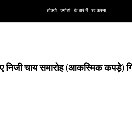
टोक्यो
क्योटो
के बारे में
रद्द करना
लिए निजी चाय समारोह (आकस्मिक कपड़े) ग