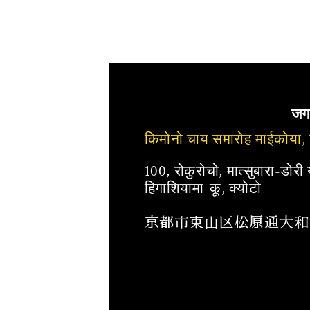
जग
किमोनो चाय समारोह माईकोया,
100, रोकुरोचो, मात्सुबारा-डोरी
हिगाशियामा-कू, क्योटो
京都市東山区松原通大和