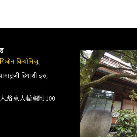
ह
 गिओन कियोमिजू
 यामाटूजी हिगाशी इरु,
大路東入轆轤町100