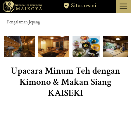
menu
Situs resmi
TOKYO
Pengalaman Jepang
KOTA KYOTO
TENTANG
PEMBATALAN
Upacara Minum Teh dengan
Kimono & Makan Siang
KAISEKI