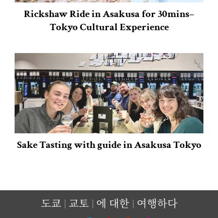
Rickshaw Ride in Asakusa for 30mins–
Tokyo Cultural Experience
Sake Tasting with guide in Asakusa Tokyo
도쿄
교토
에 대한
여행하다