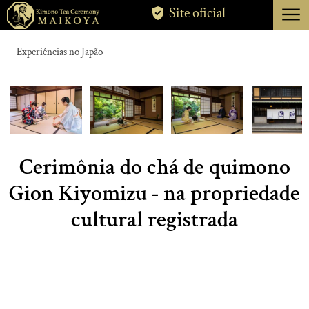
menu
Site oficial
TÓQUIO
Experiências no Japão
QUIOTO
SOBRE
CANCELAMENTO
Cerimônia do chá de quimono
Gion Kiyomizu - na propriedade
cultural registrada