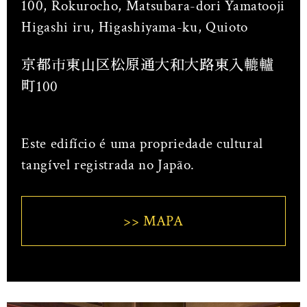
100, Rokurocho, Matsubara-dori Yamatooji
Higashi iru, Higashiyama-ku, Quioto
京都市東山区松原通大和大路東入轆轤
町100
Este edifício é uma propriedade cultural
tangível registrada no Japão.
>> MAPA