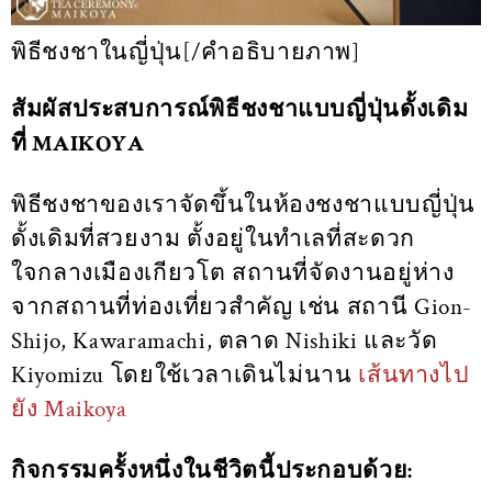
พิธีชงชาในญี่ปุ่น[/คำอธิบายภาพ]
สัมผัสประสบการณ์พิธีชงชาแบบญี่ปุ่นดั้งเดิม
ที่ MAIKOYA
พิธีชงชาของเราจัดขึ้นในห้องชงชาแบบญี่ปุ่น
ดั้งเดิมที่สวยงาม ตั้งอยู่ในทำเลที่สะดวก
ใจกลางเมืองเกียวโต สถานที่จัดงานอยู่ห่าง
จากสถานที่ท่องเที่ยวสำคัญ เช่น สถานี Gion-
Shijo, Kawaramachi, ตลาด Nishiki และวัด
Kiyomizu โดยใช้เวลาเดินไม่นาน
เส้นทางไป
ยัง Maikoya
กิจกรรมครั้งหนึ่งในชีวิตนี้ประกอบด้วย: