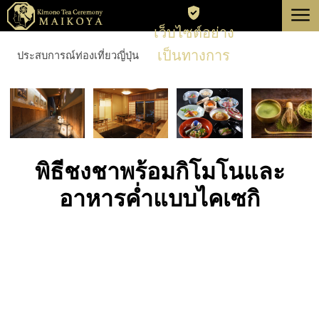
menu
เว็บไซต์อย่าง
โตเกียว
เป็นทางการ
ประสบการณ์ท่องเที่ยวญี่ปุ่น
เกียวโต
เกี่ยวกับ
การยกเลิก
พิธีชงชาพร้อมกิโมโนและ
อาหารค่ำแบบไคเซกิ