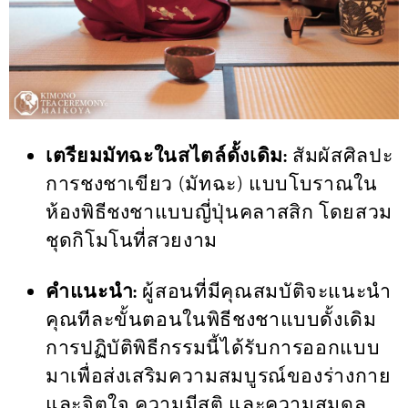
เตรียมมัทฉะในสไตล์ดั้งเดิม:
สัมผัสศิลปะ
การชงชาเขียว (มัทฉะ) แบบโบราณใน
ห้องพิธีชงชาแบบญี่ปุ่นคลาสสิก โดยสวม
ชุดกิโมโนที่สวยงาม
คำแนะนำ:
ผู้สอนที่มีคุณสมบัติจะแนะนำ
คุณทีละขั้นตอนในพิธีชงชาแบบดั้งเดิม
การปฏิบัติพิธีกรรมนี้ได้รับการออกแบบ
มาเพื่อส่งเสริมความสมบูรณ์ของร่างกาย
และจิตใจ ความมีสติ และความสมดุล