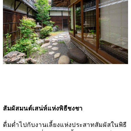
สัมผัสมนต์เสน่ห์แห่งพิธีชงชา
ดื่มด่ำไปกับงานเลี้ยงแห่งประสาทสัมผัสในพิธี