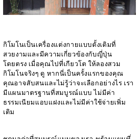
กิโมโนเป็นเครื่องแต่งกายแบบดั้งเดิมที่
สวยงามและมีความเกี่ยวข้องกับญี่ปุ่น
โดยตรง เมื่อคุณไปที่เกียวโต ให้ลองสวม
กิโมโนจริงๆ ดู หากนี่เป็นครั้งแรกของคุณ
คุณอาจสับสนและไม่รู้ว่าจะเลือกอย่างไร เรา
มีแผนมาตรฐานที่สมบูรณ์แบบ ไม่มีค่า
ธรรมเนียมแอบแฝงและไม่มีค่าใช้จ่ายเพิ่ม
เติม