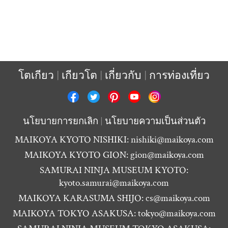
โตเกียว
เกียวโต
เกี่ยวกับ
การท่องเที่ยว
นโยบายการยกเลิก
นโยบายความเป็นส่วนตัว
MAIKOYA KYOTO NISHIKI:
nishiki@maikoya.com
MAIKOYA KYOTO GION:
gion@maikoya.com
SAMURAI NINJA MUSEUM KYOTO:
kyoto.samurai@maikoya.com
MAIKOYA KARASUMA SHIJO:
cs@maikoya.com
MAIKOYA TOKYO ASAKUSA:
tokyo@maikoya.com