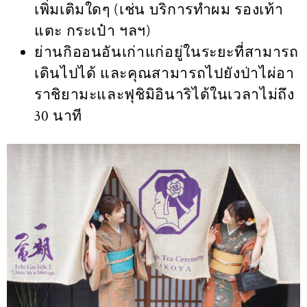
เพิ่มเติมใดๆ (เช่น บริการทำผม รองเท้า
แตะ กระเป๋า ฯลฯ)
ย่านกิออนอันเก่าแก่อยู่ในระยะที่สามารถ
เดินไปได้ และคุณสามารถไปยังป่าไผ่อา
ราชิยามะและฟุชิมิอินาริได้ในเวลาไม่ถึง
30 นาที