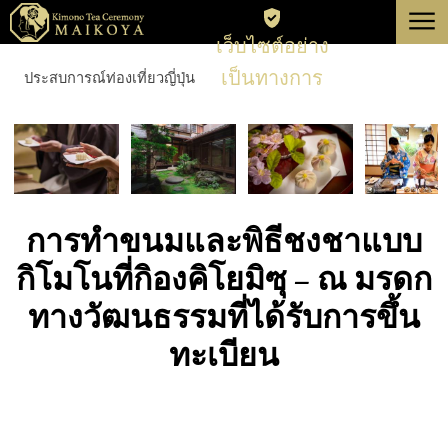
menu
เว็บไซต์อย่าง
โตเกียว
เป็นทางการ
ประสบการณ์ท่องเที่ยวญี่ปุ่น
เกียวโต
เกี่ยวกับ
การยกเลิก
การทำขนมและพิธีชงชาแบบ
กิโมโนที่กิองคิโยมิซุ – ณ มรดก
ทางวัฒนธรรมที่ได้รับการขึ้น
ทะเบียน