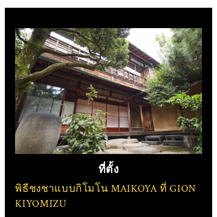
ที่ตั้ง
พิธีชงชาแบบกิโมโน MAIKOYA ที่ GION
KIYOMIZU