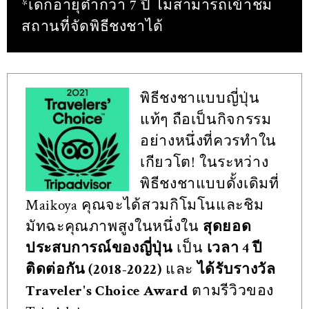
*เด็กอายุต่ำกว่า 7 ปี ไม่สามารถเข้าชม
สถานที่จัดพิธีชงชาได้
พิธีชงชาแบบญี่ปุ่น
แท้ๆ ถือเป็นกิจกรรม
อย่างหนึ่งที่ควรทำใน
เกียวโต! ในระหว่าง
พิธีชงชาแบบดั้งเดิมที่
Maikoya คุณจะได้สวมกิโมโนและชิม
มัทฉะคุณภาพสูงในหนึ่งใน
สุดยอด
ประสบการณ์ของญี่ปุ่น
เป็น
เวลา 4 ปี
ติดต่อกัน (2018-2022)
และ
ได้รับรางวัล
Traveler's Choice Award
ตามรีวิวของ