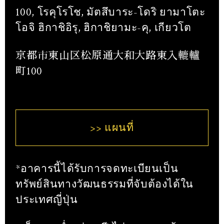
100, โรคุโรโช, มัตสึบาระ-โดริ ยามาโตะ
โอจิ ฮิกาชิอิรุ, ฮิกาชิยามะ-คุ, เกียวโต
京都市東山区松原通大和大路東入轆轤
町100
>> แผนที่
*อาคารนี้ได้รับการจดทะเบียนเป็น
ทรัพย์สินทางวัฒนธรรมที่จับต้องได้ใน
ประเทศญี่ปุ่น