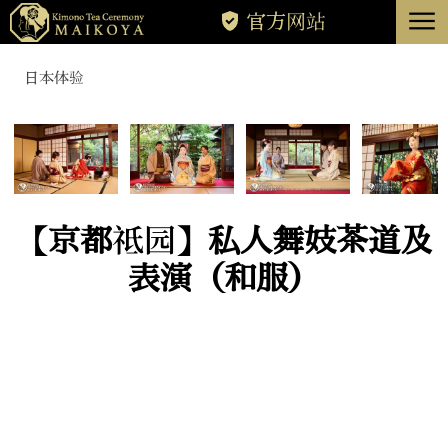
menu
官方网站
东京
日本体验
京都
关于
消除
【京都祗园】私人舞妓茶道及
表演（和服）