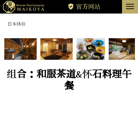
menu
官方网站
东京
日本体验
京都
关于
消除
组合：和服茶道&怀石料理午
餐