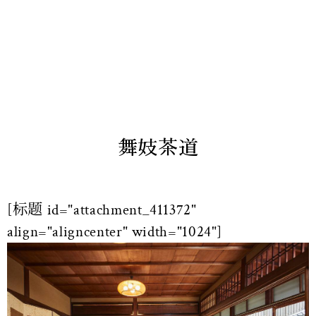
舞妓茶道
[标题 id="attachment_411372"
align="aligncenter" width="1024"]