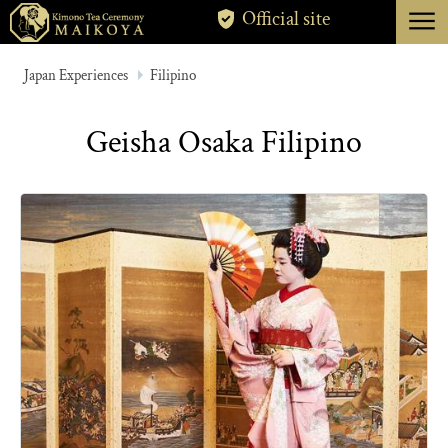
menu
Official site
TOKYO
Japan Experiences
Filipino
KYOTO
Geisha Osaka Filipino
ABOUT
CANCELLATION