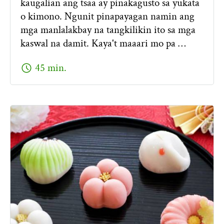
kaugalian ang tsaa ay pinakagusto sa yukata
o kimono. Ngunit pinapayagan namin ang
mga manlalakbay na tangkilikin ito sa mga
kaswal na damit. Kaya't maaari mo pa …
schedule
45 min.