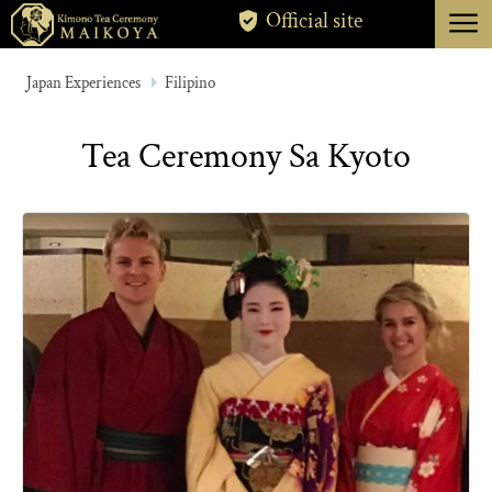
menu
Official site
TOKYO
Japan Experiences
Filipino
KYOTO
Tea Ceremony Sa Kyoto
ABOUT
CANCELLATION