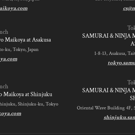
aikoya.com
cs@m
To
nch
SAMURAI & NINJA 
 Maikoya at Asakusa
A
to-ku, Tokyo, Japan
1-8-13, Asakusa, Tai
ya.com
tokyo.sam
To
nch
SAMURAI & NINJA 
 Maikoya at Shinjuku
S
Shinjuku, Shinjuku-ku, Tokyo
Oriental Wave Building 4F, 
koya.com
shinjuku.sa