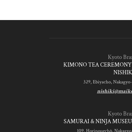
Kyoto Bra
KIMONO TEA CEREMONY 
NISHIK
329, Ebiyacho, Nakagyo-
nishiki@maik
Kyoto Bra
SAMURAI & NINJA MUSEU
109, Horinouechō, Nakagyo