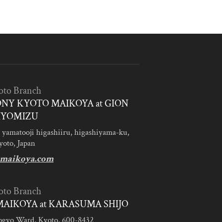
oto Branch
NY KYOTO MAIKOYA at GION
IYOMIZU
 yamatooji higashiiru, higashiyama-ku,
yoto, Japan
maikoya.com
oto Branch
AIKOYA at KARASUMA SHIJO
ogyo Ward, Kyoto, 600-8432