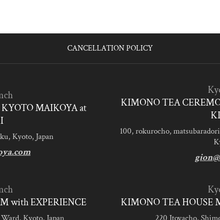
CANCELLATION POLICY
Ky
nch
KIMONO TEA CEREMO
KYOTO MAIKOYA at
K
I
100, rokurocho, matsubaradori
ku, Kyoto, Japan
K
oya.com
gion@
nch
Ky
M with EXPERIENCE
KIMONO TEA HOUSE M
 Ward, Kyoto, Japan
220 Itoyacho, Shim