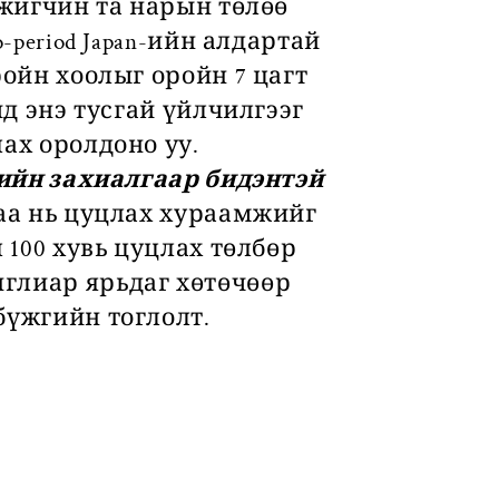
үжигчин та нарын төлөө
period Japan-ийн алдартай
ройн хоолыг оройн 7 цагт
ид энэ тусгай үйлчилгээг
ах оролдоно уу.
ийн захиалгаар бидэнтэй
аа нь цуцлах хураамжийг
 100 хувь цуцлах төлбөр
глиар ярьдаг хөтөчөөр
бүжгийн тоглолт.