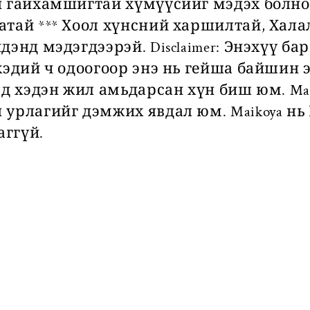
н гайхамшигтай хүмүүсийг мэдэх болно
тай *** Хоол хүнсний харшилтай, Халал
дэнд мэдэгдээрэй. Disclaimer: Энэхүү ба
хэдий ч одоогоор энэ нь гейша байшин э
-д хэдэн жил амьдарсан хүн биш юм. Mai
 урлагийг дэмжих явдал юм. Maikoya нь
ггүй.