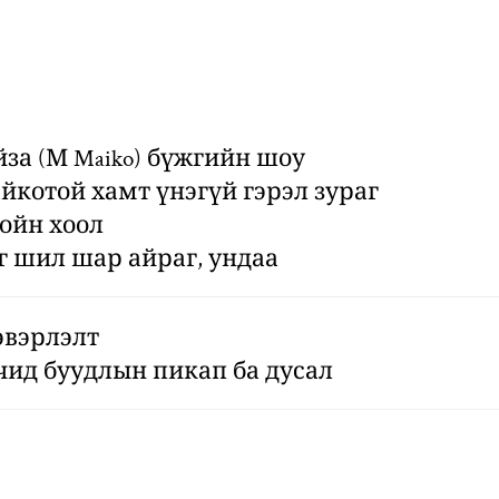
йза (М Maiko) бүжгийн шоу
йкотой хамт үнэгүй гэрэл зураг
ойн хоол
г шил шар айраг, ундаа
эвэрлэлт
чид буудлын пикап ба дусал