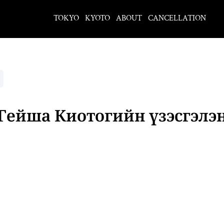
TOKYO
KYOTO
ABOUT
CANCELLATION
Гейша Киотогийн үзэсгэлэ