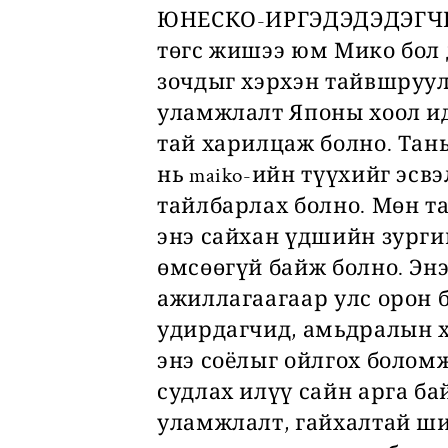
ЮНЕСКО-ИРГЭДЭДЭДЭГЧИЙ
төгс жишээ юм Мико бол д
зочдыг хэрхэн тайвшруул
уламжлалт Японы хоол идэ
тай харилцаж болно. Тан
нь maiko-ийн түүхийг эсв
тайлбарлах болно. Мөн та
энэ сайхан үдшийн зурги
өмсөөгүй байж болно. Эн
ажиллагаагаар улс орон 
удирдагчид, амьдралын хэ
энэ соёлыг ойлгох болом
судлах илүү сайн арга ба
уламжлалт, гайхалтай ши