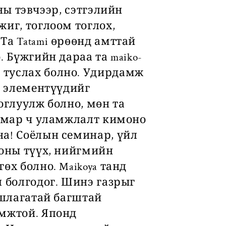
тэвчээр, сэтгэлийн
иг, тоглоом тоглох,
Та Tatami өрөөнд амттай
 Бүжгийн дараа та maiko-
 туслах болно. Удирдамж
н элементүүдийг
оглуулж болно, мөн та
 ямар ч уламжлалт кимоно
на! Соёлын семинар, үйл
поны түүх, нийгмийн
өх болно. Maikoya танд
л болгодог. Шинэ газрыг
ршлагатай багштай
омжтой. Японд