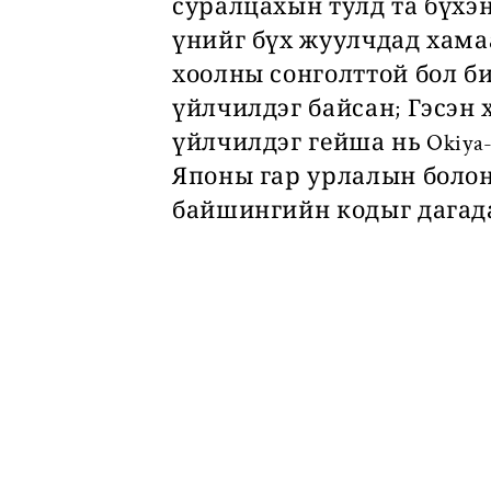
суралцахын тулд та бүхэ
үнийг бүх жуулчдад хамаа
хоолны сонголттой бол би
үйлчилдэг байсан; Гэсэн 
үйлчилдэг гейша нь Okiya
Японы гар урлалын болон
байшингийн кодыг дагада