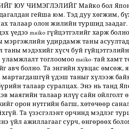
Г ЮУ ЧИМЭГЛЭЛИЙГ Майко бол Японы 
агалдан гейша юм. Тэд дуу хөгжим, бүж
ах талаар олон жилийн туршид заадаг. 
х үедээ maiko гүйцэтгэлийг харж болно.
ы мэргэжлийн удирдамж таны асуултад
эл таны мэдэхийг хүсч буй гүйцэтгэлий
 уламжлалт тоглоомоо maiko-тай хамт т
йг авч болно. Та энгийн хувцас өмсөж,
э мартагдашгүй үдэш таныг хүлээж бай
бүрийн талаар суралцах. Энэ нь танд Я
в маягийн талаар илүү сайн ойлголт өг
жийг орон нутгийн багш, хөтөчөөр сана
йхгүй. Та үзэсгэлэнт орчинд мэдлэг ту
нэ үйл ажиллагааг сурч, өнгөрөөх бол