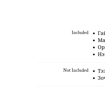
Included
Га
Ма
Ор
Нэ
Not Included
Тэ
Зо