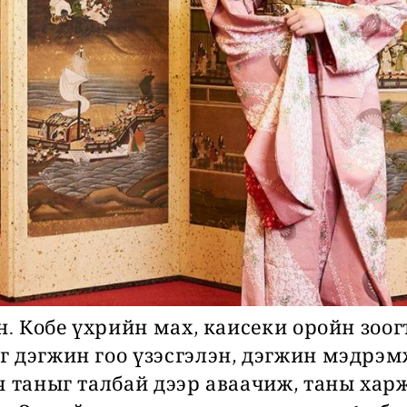
эн. Кобе үхрийн мах, каисеки оройн зоо
г дэгжин гоо үзэсгэлэн, дэгжин мэдрэ
ч таныг талбай дээр аваачиж, таны харж