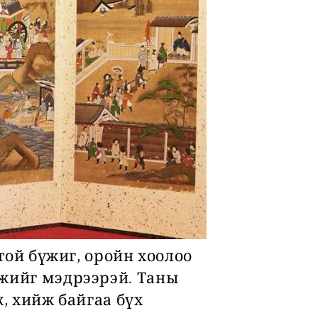
гтой бүжиг, оройн хоолоо
мжийг мэдрээрэй. Таны
, хийж байгаа бүх