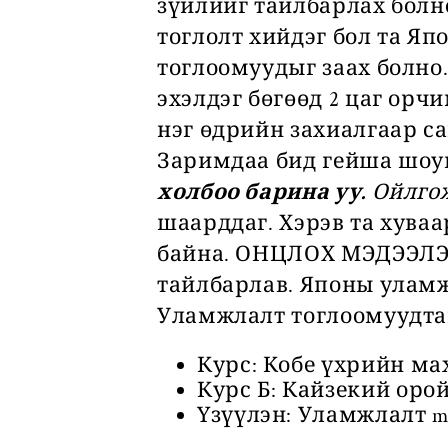
зүйлийг тайлбарлах болно
тоглолт хийдэг бол та Япо
тоглоомуудыг заах болно.
эхэлдэг бөгөөд 2 цаг орч
нэг өдрийн захиалгаар са
Заримдаа бид гейша шоуны
холбоо барина уу.
Ойлгож
шаарддаг. Хэрэв та хуваа
байна. ОНЦЛОХ МЭДЭЭЛЭЛ 
тайлбарлав. Японы уламж
Уламжлалт тоглоомуудта
Курс: Кобе үхрийн ма
Курс Б: Кайзекий оро
Үзүүлэн: Уламжлалт ma