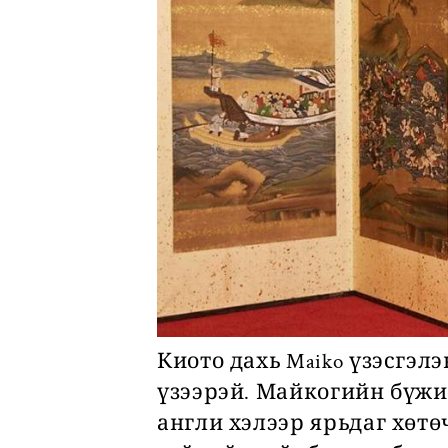
Киото дахь Maiko үзэсгэл
үзээрэй. Майкогийн бүжи
англи хэлээр ярьдаг хөтө