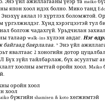
. Энэ үйл ажиллагааны үеэр та maiko б
ны япон хоол идэх болно. Мико танд Edo-
 Энэхүү аялал 10 хүртлэх боломжтой. О
им үргэлжилдэг. Хүнд хэрэгцээтэй тул б
нал болгож чадахгүй. Урьдчилан захиал
 талаар walk-ins хүлээн авдаг.
Нэг өдр
 байгаад баярлалаа.
* Энэ үйл ажиллаг
рьт явалтаас 2 хоногийн дотор цуцалбал
Бүх зүйл тайлбарлаж, бүх асуултыг ан
лалт хоолны амттай оройн хоол. Maiko 
й.
хны оройн хоол
йн хоол
iko бүжгийн shamisen & koto хөгжимтэй