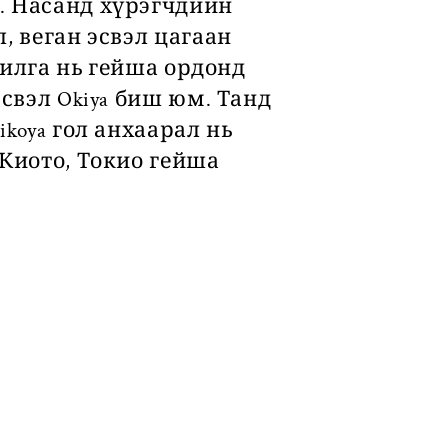
. Насанд хүрэгчдийн
, веган эсвэл цагаан
рилга нь гейша ордонд
свэл Okiya биш юм. Танд
koya гол анхаарал нь
 Киото, Токио гейша