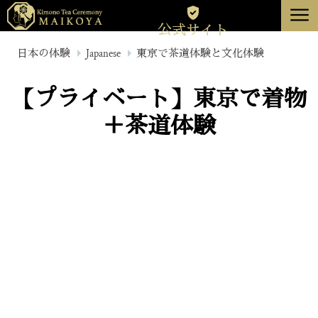
menu
公式サイト
東京
日本の体験
Japanese
東京で茶道体験と文化体験
京都
【プライベート】東京で着物
について
＋茶道体験
キャンセル