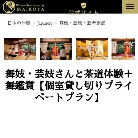
menu
公式サイト
東京
日本の体験
Japanese
舞妓・芸妓・芸者京都
京都
について
キャンセル
舞妓・芸妓さんと茶道体験＋
舞鑑賞【個室貸し切りプライ
ベートプラン】