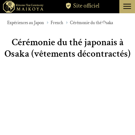
menu
Site officiel
TOKYO
Expériences au Japon
French
Cérémonie du thé Osaka
KYOTO
Cérémonie du thé japonais à
À PROPOS
Osaka (vêtements décontractés)
ANNULATION