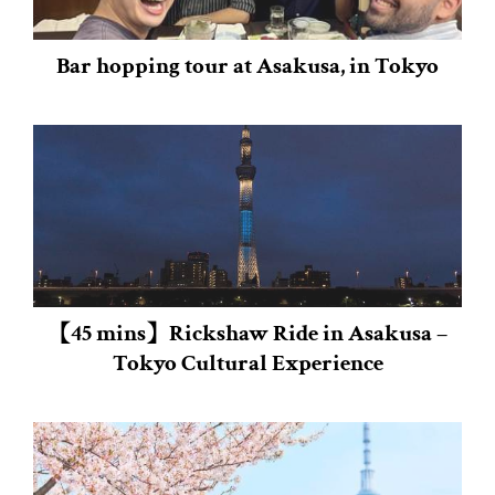
Bar hopping tour at Asakusa, in Tokyo
【45 mins】Rickshaw Ride in Asakusa –
Tokyo Cultural Experience