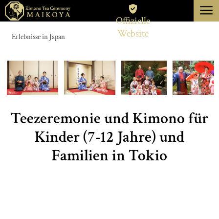
menu
Offizielle
TOKIO
Website
Erlebnisse in Japan
KYOTO
UM
STORNIERUNG
Teezeremonie und Kimono für
Kinder (7-12 Jahre) und
Familien in Tokio