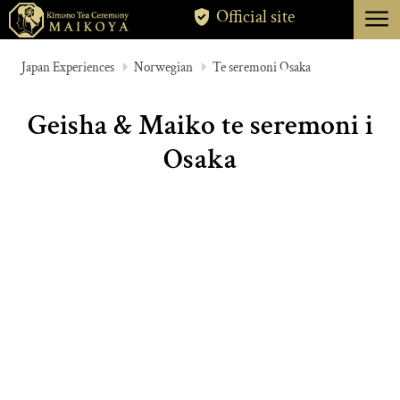
menu
Official site
TOKYO
Japan Experiences
Norwegian
Te seremoni Osaka
KYOTO
Geisha & Maiko te seremoni i
ABOUT
Osaka
CANCELLATION