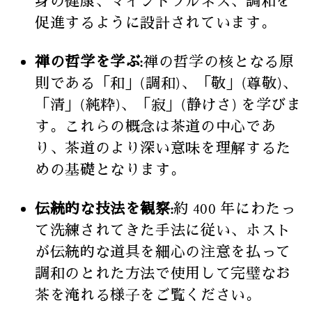
身の健康、マインドフルネス、調和を
促進するように設計されています。
禅の哲学を学ぶ:
禅の哲学の核となる原
則である「和」(調和)、「敬」(尊敬)、
「清」(純粋)、「寂」(静けさ) を学びま
す。これらの概念は茶道の中心であ
り、茶道のより深い意味を理解するた
めの基礎となります。
伝統的な技法を観察:
約 400 年にわたっ
て洗練されてきた手法に従い、ホスト
が伝統的な道具を細心の注意を払って
調和のとれた方法で使用して完璧なお
茶を淹れる様子をご覧ください。