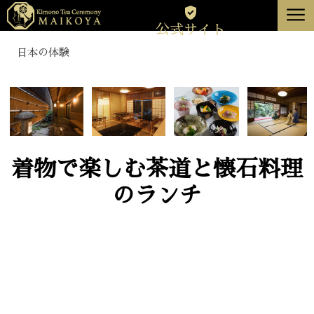
menu
公式サイト
東京
日本の体験
京都
について
キャンセル
着物で楽しむ茶道と懐石料理
のランチ