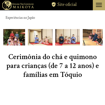
menu
Site oficial
TÓQUIO
Experiências no Japão
QUIOTO
SOBRE
CANCELAMENTO
Cerimônia do chá e quimono
para crianças (de 7 a 12 anos) e
famílias em Tóquio