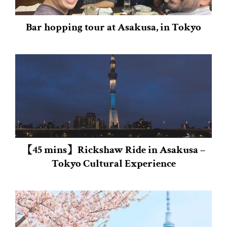
Bar hopping tour at Asakusa, in Tokyo
【45 mins】Rickshaw Ride in Asakusa –
Tokyo Cultural Experience