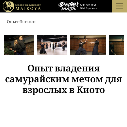
menu
ТОКИО
Опыт Японии
КИОТО
О
ОТМЕНА
Опыт владения
самурайским мечом для
взрослых в Киото