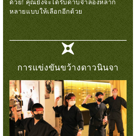
ด้วย! คุณยังจะได้รับดาบจำลองหลาก
หลายแบบให้เลือกอีกด้วย
การแข่งขันขว้างดาวนินจา