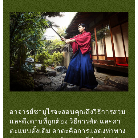
อาจารย์ซามูไรจะสอนคุณถึงวิธีการสวม
และดึงดาบที่ถูกต้อง วิธีการตัด และคา
ตะแบบดั้งเดิม คาตะคือการแสดงท่าทาง