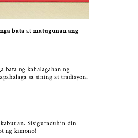
mga bata
at
matugunan ang
a bata ng kahalagahan ng
pahalaga sa sining at tradisyon.
 kabuuan. Sisiguraduhin din
ot ng kimono!