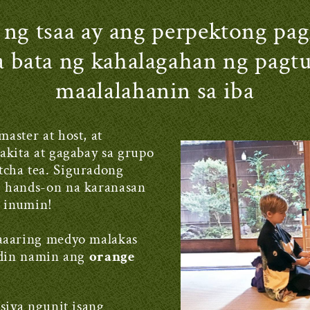
ng tsaa ay ang perpektong pa
 bata ng kahalagahan ng pagtu
maalalahanin sa iba
aster at host, at
akita at gagabay sa grupo
cha tea. Siguradong
 hands-on na karanasan
g inumin!
aaaring medyo malakas
 din namin ang
orange
siya ngunit isang