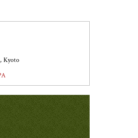
, Kyoto
PA