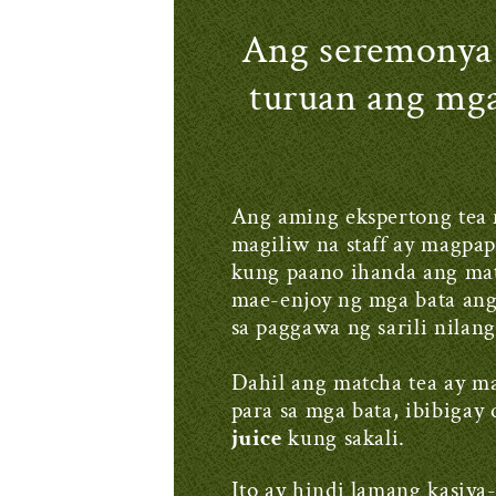
Ang seremonya 
turuan ang mga
Ang aming ekspertong tea m
magiliw na staff ay magpap
kung paano ihanda ang mat
mae-enjoy ng mga bata ang
sa paggawa ng sarili nilan
Dahil ang matcha tea ay m
para sa mga bata, ibibigay
juice
kung sakali.
Ito ay hindi lamang kasiya-