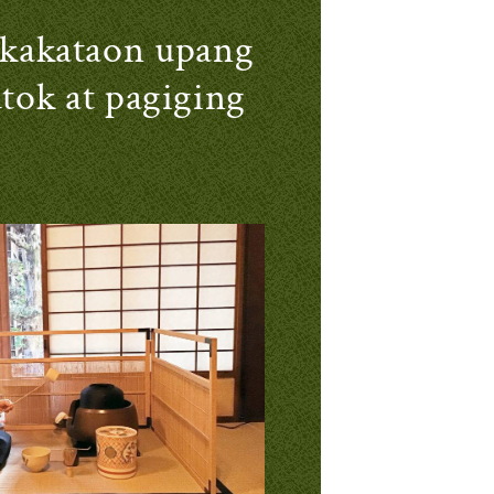
gkakataon upang
tok at pagiging