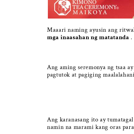
Maaari naming ayusin ang ritw
mga inaasahan ng matatanda
.
Ang aming seremonya ng tsaa ay
pagtutok at pagiging maalalahani
Ang karanasang ito ay tumataga
namin na marami kang oras para