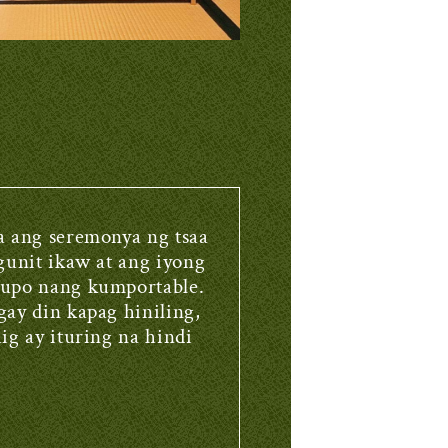
a ang seremonya ng tsaa
gunit ikaw at ang iyong
upo nang kumportable.
ay din kapag hiniling,
ig ay ituring na hindi