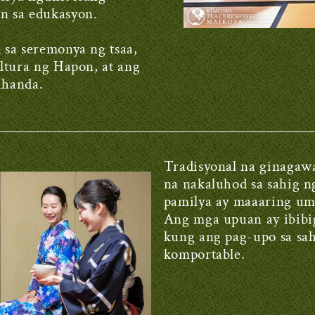
n sa edukasyon.
 sa seremonya ng tsaa,
ltura ng Hapon, at ang
ahanda.
Tradisyonal na ginagaw
na nakaluhod sa sahig n
pamilya ay maaaring um
Ang mga upuan ay ibibig
kung ang pag-upo sa sah
komportable.