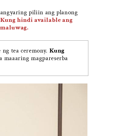
angyaring piliin ang planong
.
Kung hindi available ang
 maluwag.
e ng tea ceremony.
Kung
 ka maaaring magpareserba