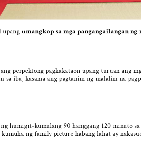
al upang
umangkop sa mga pangangailangan ng 
 ang perpektong pagkakataon upang turuan ang mg
n sa iba, kasama ang pagtanim ng malalim na pagpa
l ng humigit-kumulang 90 hanggang 120 minuto sa
 kumuha ng family picture habang lahat ay nakasu