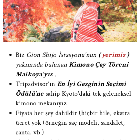
Biz
Gion Shijo İstasyonu'nun
(
yerimiz
)
yakınında bulunan
Kimono Çay Töreni
Maikoya'yız
.
Tripadvisor'ın
En İyi Gezginin Seçimi
Ödülü'ne
sahip Kyoto'daki tek geleneksel
kimono mekanıyız
Fiyata her şey dahildir (hiçbir hile, ekstra
ücret yok (örneğin saç modeli, sandalet,
çanta, vb.)