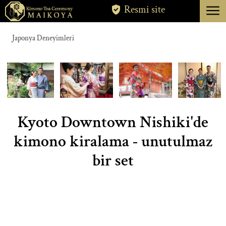
menu
Resmi site
TOKYO
Japonya Deneyimleri
KYOTO
HAKKINDA
İPTAL
Kyoto Downtown Nishiki'de
kimono kiralama - unutulmaz
bir set