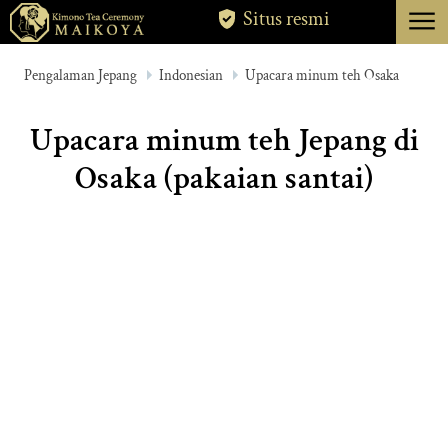
menu
Situs resmi
TOKYO
Pengalaman Jepang
Indonesian
Upacara minum teh Osaka
KOTA KYOTO
Upacara minum teh Jepang di
TENTANG
Osaka (pakaian santai)
PEMBATALAN