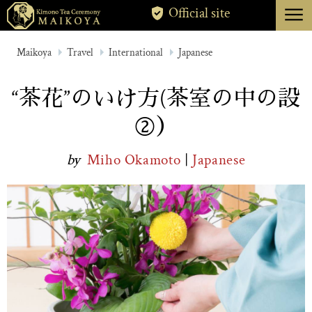
menu
Official site
TOKYO
Maikoya
Travel
International
Japanese
KYOTO
“茶花”のいけ方(茶室の中の設
ABOUT
②）
CANCELLATION
by
Miho Okamoto
|
Japanese