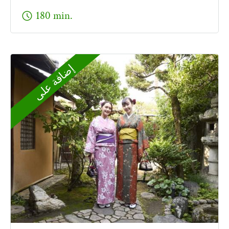
schedule
180 min.
إضافة على