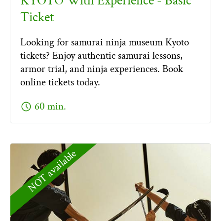
KYOTO With Experience - Basic
Ticket
Looking for samurai ninja museum Kyoto
tickets? Enjoy authentic samurai lessons,
armor trial, and ninja experiences. Book
online tickets today.
schedule
60 min.
NOT available