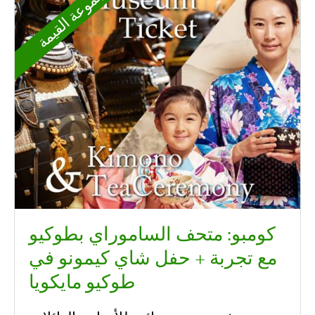
مجموعة القيمة
كومبو: متحف الساموراي بطوكيو
مع تجربة + حفل شاي كيمونو في
طوكيو مايكويا