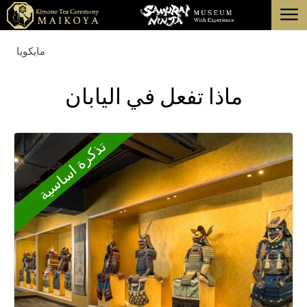
menu
طوكيو
مايكويا
كيوتو
ماذا تفعل في اليابان
عن
إلغاء
تذكرة اساسية