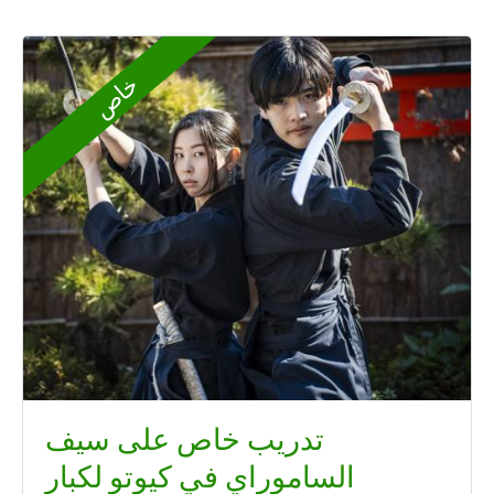
خاص
تدريب خاص على سيف
الساموراي في كيوتو لكبار