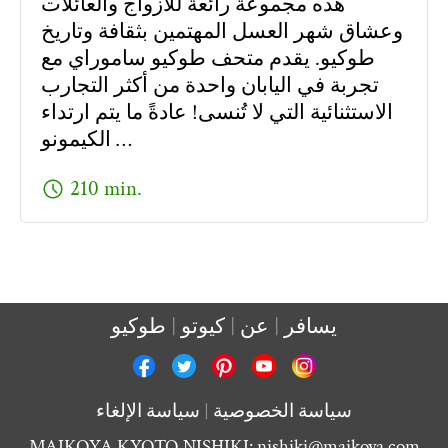
هذه مجموعة رائعة للأزواج والعائلات
وعشاق شهر العسل المهتمين بثقافة وتاريخ
طوكيو. يقدم متحف طوكيو ساموراي مع
تجربة في اليابان واحدة من أكثر التجارب
الاستثنائية التي لا تُنسى! عادةً ما يتم ارتداء
الكيمونو …
schedule
210 min.
يسافر
عن
كيوتو
طوكيو
سياسة الخصوصية
سياسة الإلغاء
MAIKOYA KYOTO NISHIKI:
nishiki@maikoya.com