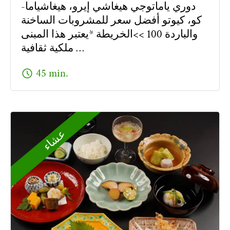
دوري ياماتوجي هيغاشي إيرو، هيغاشياما-
كو، كيوتو أفضل سعر للمشروبات الساخنة
والباردة 100 >>الخريطة *يعتبر هذا المبنى
ملكية ثقافية …
schedule
45 min.
عشاء