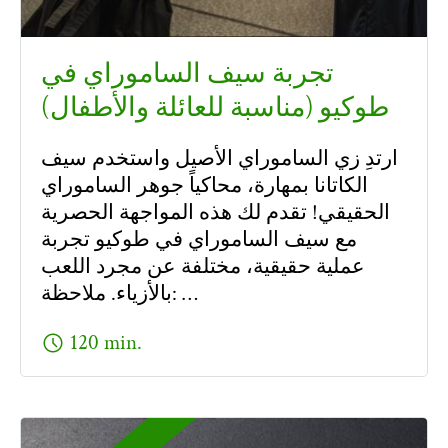
تجربة سيف الساموراي في
طوكيو (مناسبة للعائلة والأطفال)
ارتدِ زي الساموراي الأصيل واستخدم سيف
الكاتانا بمهارة، محاكياً جوهر الساموراي
الحقيقي! تقدم لك هذه المواجهة الحصرية
مع سيف الساموراي في طوكيو تجربة
عملية حقيقية، مختلفة عن مجرد اللعب
بالأزياء. ملاحظة: …
schedule
120 min.