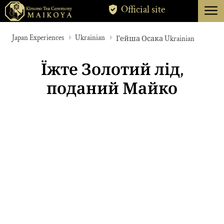
menu
Official site
TOKYO
Japan Experiences
Ukrainian
Гейша Осака Ukrainian
KYOTO
Їжте Золотий лід,
ABOUT
поданий Майко
CANCELLATION