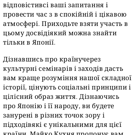
відповістивсі ваші запитання і
провести час з в спокійній і цікавою
атмосфері. Приходьте взяти участь в
цьому досвідіякий можна знайти
тільки в Японії.
Дізнавшись про країнучерез
культурні семінарів і заходів дасть
вам краще розуміння нашої складної
історії, цінують соціальні принципи і
цілісний образ життя. Дізнаючись
про Японію і її народу, ви будете
занурені в різних точок зору і
підходівякі є унікальними для цієї
країни. Майко Кухня пропонує вам