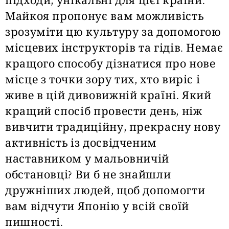
підходи, унікальні для цієї країни.
Майкоя пропонує вам можливість
зрозуміти цю культуру за допомогою
місцевих інструкторів та гідів. Немає
кращого способу дізнатися про нове
місце з точки зору тих, хто виріс і
живе в цій дивовижній країні. Який
кращий спосіб провести день, ніж
вивчити традиційну, прекрасну нову
активність із досвідченим
наставником у мальовничій
обстановці? Ви б не знайшли
дружніших людей, щоб допомогти
вам відчути Японію у всій своїй
пишності.