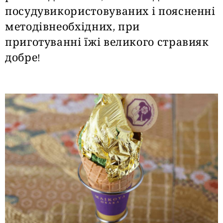
посудувикористовуваних і поясненні
методівнеобхідних, при
приготуванні їжі великого стравияк
добре!