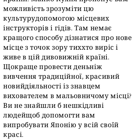
можливість зрозуміти цю
культурудопомогою місцевих
інструкторів і гідів. Там немає
кращого способу дізнатися про нове
місце з точок зору тиххто виріс і
живе в цій дивовижній країні.
Щокраще провести деньніж
вивчення традиційної, красивий
новийдіяльності із знавцем
вихователем в мальовничому місці?
Ви не знайшли б нешкідливі
людейщоб допомогти вам
випробувати Японію у всій своїй
красі.