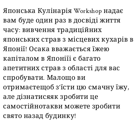
Японська Кулінарія Workshop надає
вам буде один раз в досвіді життя
часу: вивчення традиційних
японських страв з місцевих кухарів в
Японії! Осака вважається їжею
капіталом в Японіїі є багато
апетитних страв з області для вас
спробувати. Малощо ви
отримаєтещоб з'їсти цю смачну їжу,
але дізнатисяяк зробити це
самостійнотакви можете зробити
свято назад будинку!