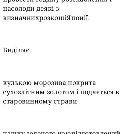
насолоди деякі з
визначнихрозкошіЯпонії.
Виділяє
кулькою морозива покрита
сухозлітним золотом і подається в
старовинному страви
чашку зеленого чаюпідготовлений