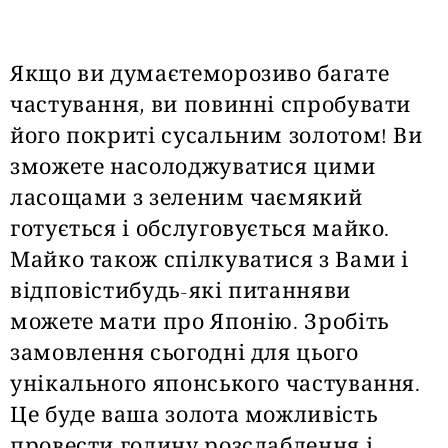
Якщо ви думаєтеморозиво багате
частування, ви повинні спробувати
його покриті сусальним золотом! Ви
зможете насолоджуватися цими
ласощами з зеленим чаємякий
готується і обслуговується майко.
Майко також спілкуватися з Вами і
відповістибудь-які питанняви
можете мати про Японію. Зробіть
замовлення сьогодні для цього
унікального японського частування.
Це буде ваша золота можливість
провести годину розслаблення і