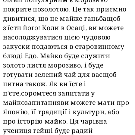
більш популярним є морозиво
покрите позолотою. Це так приємно
дивитися, що це майже ганьбащоб
з'їсти його! Коли в Осаці, ви можете
насолоджуватися цією чудовою
закуски подаються в старовинному
блюді Едо. Майко буде служити
золото листя морозиво, і буде
готувати зелений чай для васщоб
питиа також. Як ви їсте і
п'єте,соромтеся запитати у
майкозапитанняви можете мати про
Японію, її традиції і культури, або
про історію майко. Ця чарівна
учениця гейші буде радий