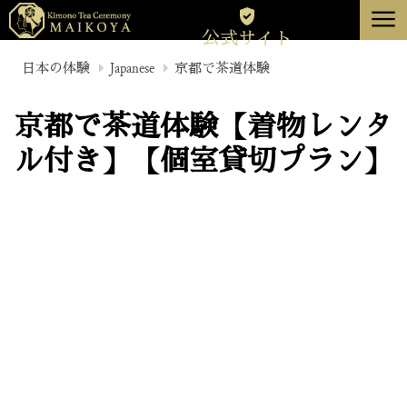
menu
公式サイト
東京
日本の体験
Japanese
京都で茶道体験
京都
京都で茶道体験【着物レンタ
について
ル付き】【個室貸切プラン】
キャンセル