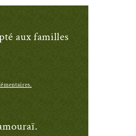
pté aux familles
plémentaires.
samouraï.