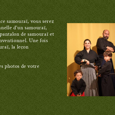
nce samouraï, vous serez
onnelle d'un samouraï,
pantalon de samouraï et
nventionnel. Une fois
uraï, la leçon
es photos de votre