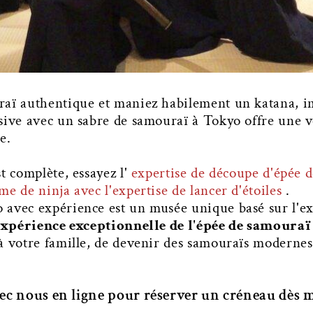
aï authentique et maniez habilement un katana, imi
sive avec un sabre de samouraï à Tokyo offre une v
e.
t complète, essayez l'
expertise de découpe d'épée 
me de ninja avec l'expertise de lancer d'étoiles
.
 avec expérience est un musée unique basé sur l'e
expérience exceptionnelle de l'épée de samouraï 
à votre famille, de devenir des samouraïs moderne
ec nous en ligne pour réserver un créneau dès 