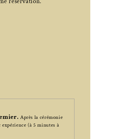
me réservation.
remier.
Après la cérémonie
 expérience (à 5 minutes à