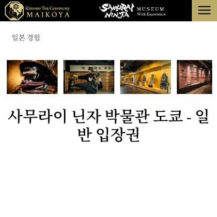
menu
도쿄
일본 경험
교토
에 대한
해제
사무라이 닌자 박물관 도쿄 - 일
반 입장권