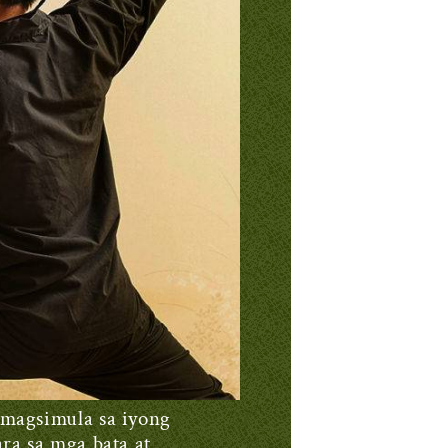
 magsimula sa iyong
ra sa mga bata at