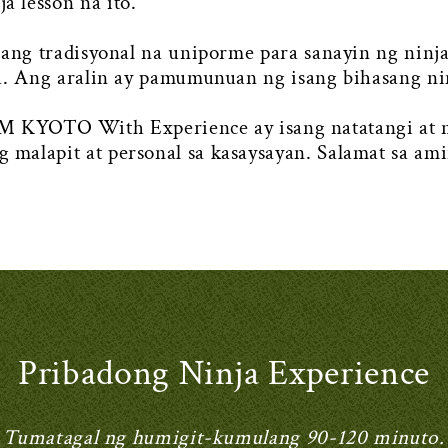
 lesson na ito.
sang tradisyonal na uniporme para sanayin ng ninj
na. Ang aralin ay pamumunuan ng isang bihasang ni
TO With Experience ay isang natatangi at nak
malapit at personal sa kasaysayan. Salamat sa am
Pribadong Ninja Experience
Tumatagal ng humigit-kumulang 90-120 minuto.