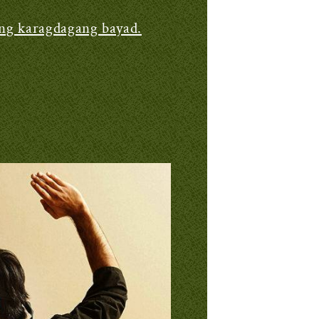
ang karagdagang bayad.