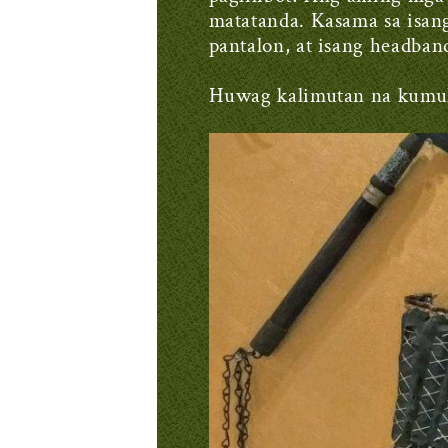
matatanda. Kasama sa isang
pantalon, at isang headban
Huwag kalimutan na kumuh