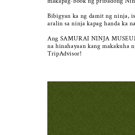
makapag-book ng pribadong Ninja
Bibigyan ka ng damit ng ninja, i
aralin sa ninja kapag handa ka 
Ang SAMURAI NINJA MUSEUM KYO
na hinahayaan kang makakuha ng 
TripAdvisor!