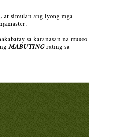
a, at simulan ang iyong mga
njamaster.
abatay sa karanasan na museo
ing
MABUTING
rating sa