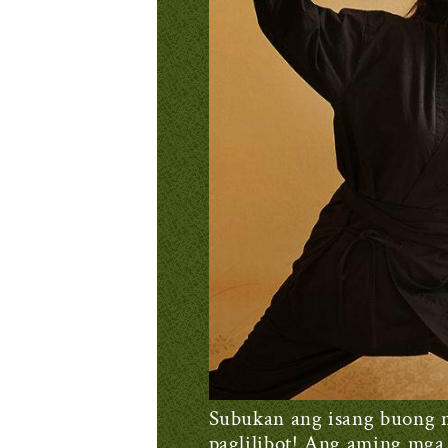
Subukan ang isang buong n
paglilibot! Ang aming mga 