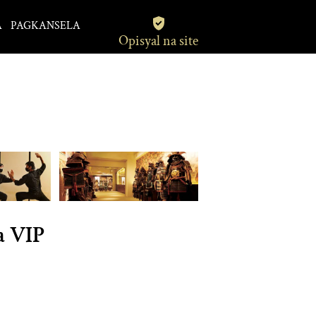
A
PAGKANSELA
Opisyal na site
a VIP