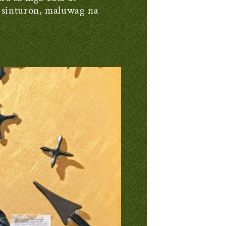
g sinturon, maluwag na