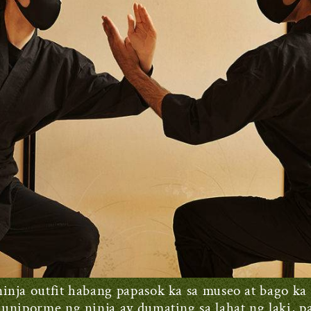
inja outfit habang papasok ka sa museo at bago ka
uniporme ng ninja ay dumating sa lahat ng laki, pa