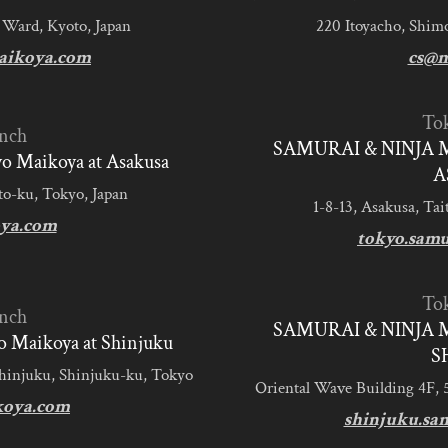
 Ward, Kyoto, Japan
220 Itoyacho, Shim
aikoya.com
cs@m
To
nch
SAMURAI & NINJA 
 Maikoya at Asakusa
A
to-ku, Tokyo, Japan
1-8-13, Asakusa, Tai
ya.com
tokyo.sam
To
nch
SAMURAI & NINJA 
 Maikoya at Shinjuku
S
Shinjuku, Shinjuku-ku, Tokyo
Oriental Wave Building 4F, 
koya.com
shinjuku.sa