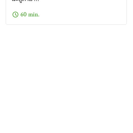
schedule
60 min.