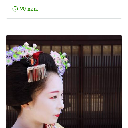
schedule
90 min.