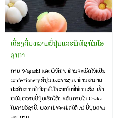
ເຄື່ອງດື່ມຫວານຍີ່ປຸ່ນແລະພິທີຊາໃນໂອ
ຊາກາ
ການ Wagashi ແລະພິທີຊາ. ທ່ານຈະເຮັດໃຫ້ເປັນ
confectionery ຍີ່ປຸ່ນແລະຊາຂຽວ. ທ່ານສາມາດ
ປະສົບການພິທີຊາທີ່ມີຂະຫນົມທີ່ທ່ານເຮັດ. ເຂົ້າ
ຫນົມຫວານຍີ່ປຸ່ນເຮັດໃຫ້ປະສົບການໃນ Osaka.
ໃນລາຍວິຊານີ້, ພວກເຮົາຈະເຮັດໃຫ້ A) ຍີ່ປຸ່ນຕາມ
ລະດູການ …