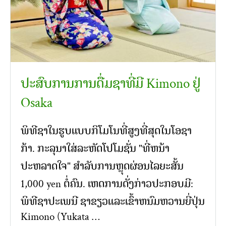
ປະສົບການການດື່ມຊາທີ່ມີ Kimono ຢູ່
Osaka
ພິທີຊາໃນຮູບແບບກິໂມໂນທີ່ສູງທີ່ສຸດໃນໂອຊາ
ກ້າ. ກະລຸນາໃສ່ລະຫັດໂປໂມຊັ່ນ "ທີ່ຫນ້າ
ປະຫລາດໃຈ" ສໍາລັບການຫຼຸດຜ່ອນໄລຍະສັ້ນ
1,000 yen ຕໍ່ຄົນ. ເຫດການດັ່ງກ່າວປະກອບມີ:
ພິທີຊາປະເພນີ ຊາຂຽວແລະເຂົ້າຫນົມຫວານຍີ່ປຸ່ນ
Kimono (Yukata …