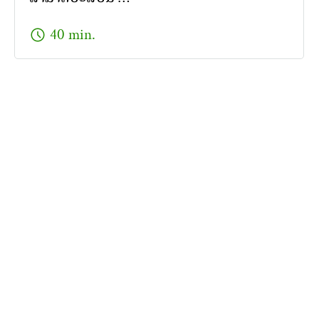
schedule
40 min.