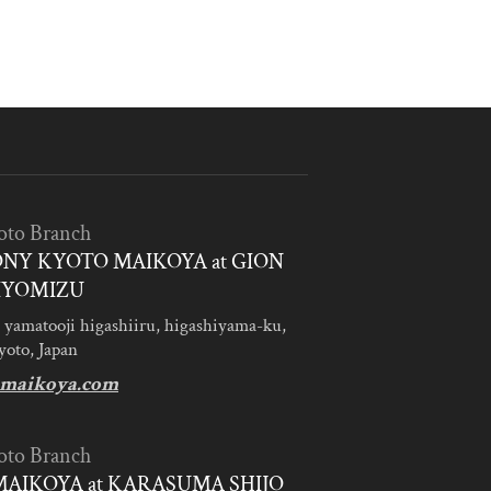
oto Branch
NY KYOTO MAIKOYA at GION
IYOMIZU
 yamatooji higashiiru, higashiyama-ku,
yoto, Japan
maikoya.com
oto Branch
AIKOYA at KARASUMA SHIJO