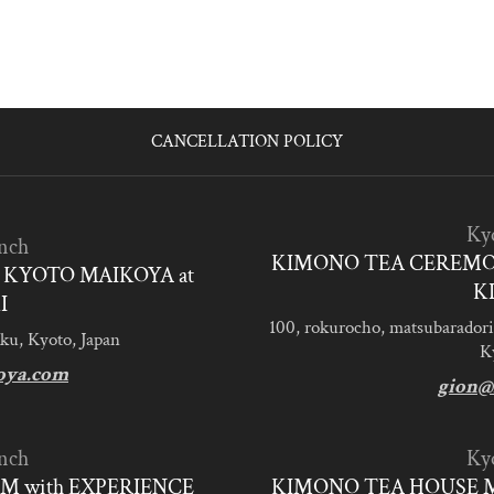
CANCELLATION POLICY
Ky
nch
KIMONO TEA CEREMO
KYOTO MAIKOYA at
K
I
100, rokurocho, matsubaradori
ku, Kyoto, Japan
K
oya.com
gion@
nch
Ky
M with EXPERIENCE
KIMONO TEA HOUSE M