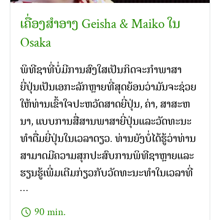
ເຄື່ອງສໍາອາງ Geisha & Maiko ໃນ
Osaka
ພິທີຊາທີ່ບໍ່ມີການສົງໃສເປັນກິດຈະກໍາພາສາ
ຍີ່ປຸ່ນເປັນເອກະລັກຫຼາຍທີ່ສຸດຍ້ອນວ່າມັນຈະຊ່ວຍ
ໃຫ້ທ່ານເຂົ້າໃຈປະຫວັດສາດຍີ່ປຸ່ນ, ຄ່າ, ສາສະຫ
ນາ, ແບບການສື່ສານພາສາຍີ່ປຸ່ນແລະວັດທະນະ
ທໍາດື່ມຍີ່ປຸ່ນໃນເວລາດຽວ. ທ່ານຍັງບໍ່ໄດ້ຮູ້ວ່າທ່ານ
ສາມາດມີຄວາມສຸກປະສົບການພິທີຊາຫຼາຍແລະ
ຮຽນຮູ້ເພີ່ມເຕີມກ່ຽວກັບວັດທະນະທໍາໃນເວລາທີ່
…
schedule
90 min.