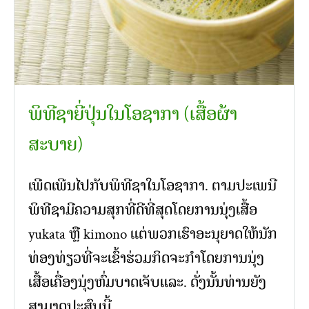
ພິທີຊາຍີ່ປຸ່ນໃນໂອຊາກາ (ເສື້ອຜ້າ
ສະບາຍ)
ເພີດເພີນໄປກັບພິທີຊາໃນໂອຊາກາ. ຕາມປະເພນີ
ພິທີຊາມີຄວາມສຸກທີ່ດີທີ່ສຸດໂດຍການນຸ່ງເສື້ອ
yukata ຫຼື kimono ແຕ່ພວກເຮົາອະນຸຍາດໃຫ້ນັກ
ທ່ອງທ່ຽວທີ່ຈະເຂົ້າຮ່ວມກິດຈະກໍາໂດຍການນຸ່ງ
ເສື້ອເຄື່ອງນຸ່ງຫົ່ມບາດເຈັບແລະ. ດັ່ງນັ້ນທ່ານຍັງ
ສາມາດປະສົບນີ້ …