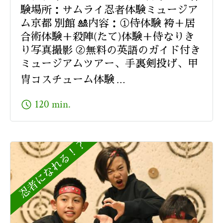
験場所：サムライ忍者体験ミュージア
ム京都 別館 🎎内容：①侍体験 袴＋居
合術体験＋殺陣(たて)体験＋侍なりき
り写真撮影 ②無料の英語のガイド付き
ミュージアムツアー、手裏剣投げ、甲
冑コスチューム体験 …
schedule
120 min.
忍者になれる！？