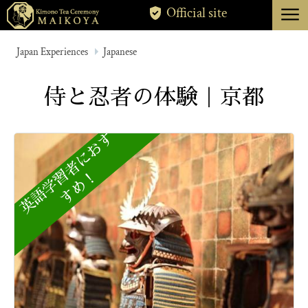
menu
Official site
TOKYO
Japan Experiences
Japanese
KYOTO
侍と忍者の体験｜京都
ABOUT
CANCELLATION
英
語
学
者
に
お
す
す
め
習
！