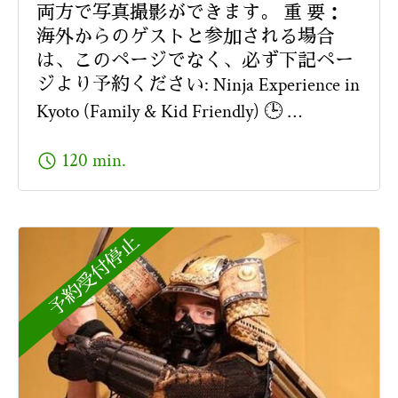
両方で写真撮影ができます。 重 要：
海外からのゲストと参加される場合
は、このページでなく、必ず下記ペー
ジより予約ください: Ninja Experience in
Kyoto (Family & Kid Friendly) 🕒 …
schedule
120 min.
予約受付停止