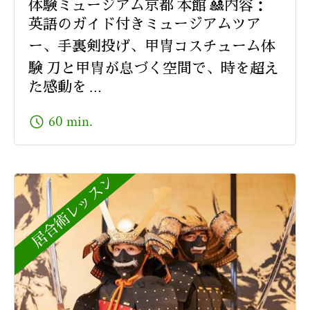
体験ミュージアム京都 本館 🎎内容：
英語のガイド付きミュージアムツア
ー、手裏剣投げ、甲冑コスチューム体
験 刀と甲冑が息づく空間で、時を超え
た感動を …
schedule
60 min.
居合術レッスン