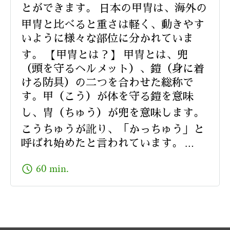
とができます。 日本の甲冑は、海外の
甲冑と比べると重さは軽く、動きやす
いように様々な部位に分かれていま
す。 【甲冑とは？】 甲冑とは、兜
（頭を守るヘルメット）、鎧（身に着
ける防具）の二つを合わせた総称で
す。甲（こう）が体を守る鎧を意味
し、冑（ちゅう）が兜を意味します。
こうちゅうが訛り、「かっちゅう」と
呼ばれ始めたと言われています。 …
schedule
60 min.