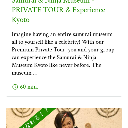
Samurai & Ninja Museum -
PRIVATE TOUR & Experience
Kyoto
Imagine having an entire samurai museum
all to yourself like a celebrity! With our
Premium Private Tour, you and your group
can experience the Samurai & Ninja
Museum Kyoto like never before. The
museum …
schedule
60 min.
忍者になれる！？