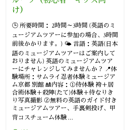
ループ（初心者・キッズ向
け）
🕒 所要時間： 2時間～3時間 (英語のミ
ュージアムツアーに参加の場合、3時間
前後かかります。) 🌤️ 言語：英語(日本
語のミュージアムツアーはご案内して
おりません) 英語のミュージアムツア
ーにチャレンジしてみませんか？ 📍体
験場所：サムライ忍者体験ミュージア
ム京都 別館 🎎内容：①侍体験 袴＋居
合術体験＋殺陣(たて)体験＋侍なりき
り写真撮影 ②無料の英語のガイド付き
ミュージアムツアー、手裏剣投げ、甲
冑コスチューム体験 …