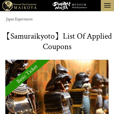
menu
TOKYO
Japan Experiences
KYOTO
【Samuraikyoto】List Of Applied
ABOUT
Coupons
CANCELLATION
Basic Ticket