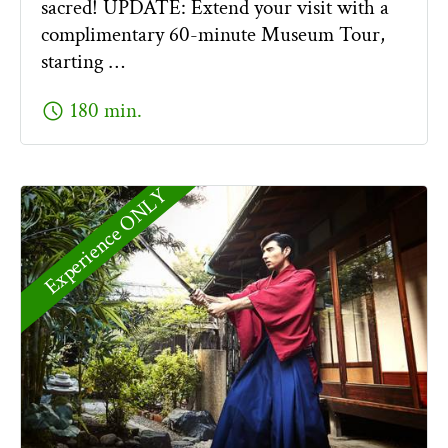
sacred! UPDATE: Extend your visit with a
complimentary 60-minute Museum Tour,
starting …
schedule
180 min.
Experience ONLY