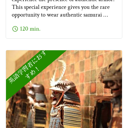
This special experience gives you the rare
opportunity to wear authentic samurai …
schedule
120 min.
英
語
学
者
に
お
す
す
め
習
！