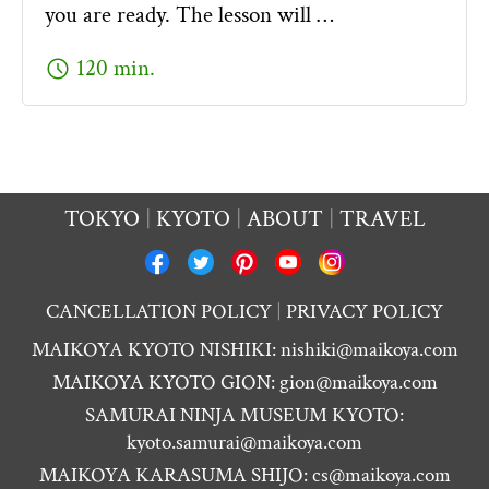
you are ready. The lesson will …
schedule
120 min.
TOKYO
KYOTO
ABOUT
TRAVEL
CANCELLATION POLICY
PRIVACY POLICY
MAIKOYA KYOTO NISHIKI:
nishiki@maikoya.com
MAIKOYA KYOTO GION:
gion@maikoya.com
SAMURAI NINJA MUSEUM KYOTO:
kyoto.samurai@maikoya.com
MAIKOYA KARASUMA SHIJO:
cs@maikoya.com