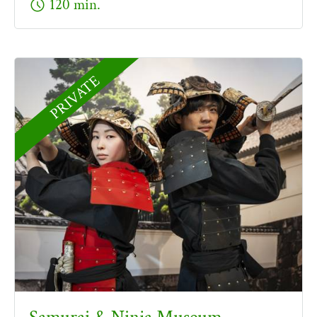
schedule
120 min.
PRIVATE