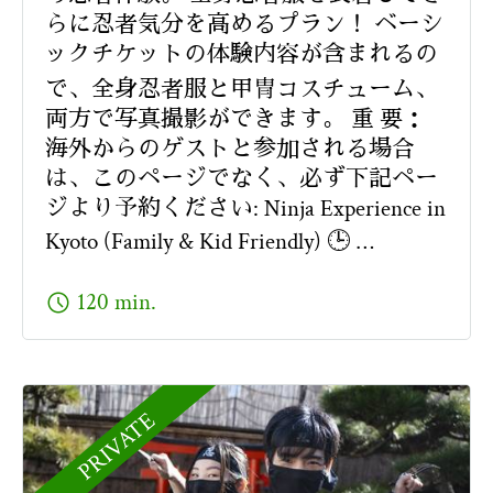
らに忍者気分を高めるプラン！ ベーシ
ックチケットの体験内容が含まれるの
で、全身忍者服と甲冑コスチューム、
両方で写真撮影ができます。 重 要：
海外からのゲストと参加される場合
は、このページでなく、必ず下記ペー
ジより予約ください: Ninja Experience in
Kyoto (Family & Kid Friendly) 🕒 …
schedule
120 min.
PRIVATE