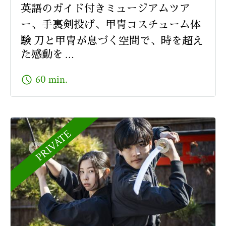
英語のガイド付きミュージアムツア
ー、手裏剣投げ、甲冑コスチューム体
験 刀と甲冑が息づく空間で、時を超え
た感動を …
schedule
60 min.
PRIVATE