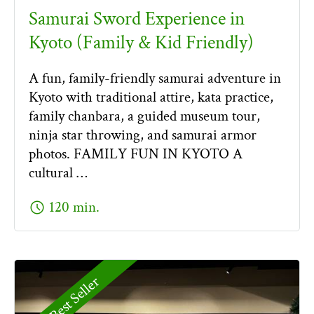
Samurai Sword Experience in
Kyoto (Family & Kid Friendly)
A fun, family-friendly samurai adventure in
Kyoto with traditional attire, kata practice,
family chanbara, a guided museum tour,
ninja star throwing, and samurai armor
photos. FAMILY FUN IN KYOTO A
cultural …
schedule
120 min.
Best Seller